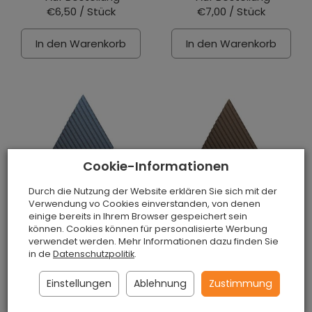
€6,50 / Stück
€7,00 / Stück
In den Warenkorb
In den Warenkorb
Cookie-Informationen
Durch die Nutzung der Website erklären Sie sich mit der
Verwendung vo Cookies einverstanden, von denen
einige bereits in Ihrem Browser gespeichert sein
können. Cookies können für personalisierte Werbung
3D Wandpaneele
3D Wandpaneele
verwendet werden. Mehr Informationen dazu finden Sie
in de
Datenschutzpolitik
.
Stripe BLUE
Stripe BROWN
Auf Bestellung
Auf Bestellung
Einstellungen
Ablehnung
Zustimmung
€7,00 / Stück
€7,00 / Stück