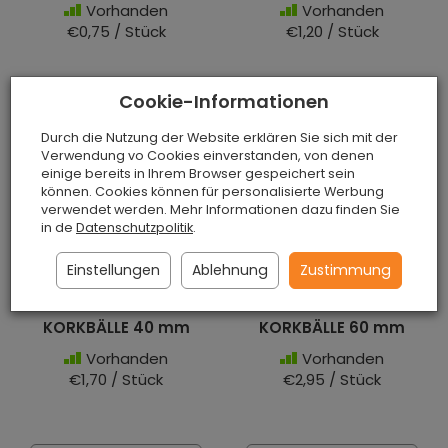
Vorhanden
Vorhanden
€0,75 / Stück
€1,20 / Stück
Cookie-Informationen
In den Warenkorb
In den Warenkorb
Durch die Nutzung der Website erklären Sie sich mit der
Verwendung vo Cookies einverstanden, von denen
einige bereits in Ihrem Browser gespeichert sein
können. Cookies können für personalisierte Werbung
verwendet werden. Mehr Informationen dazu finden Sie
in de
Datenschutzpolitik
.
Einstellungen
Ablehnung
Zustimmung
KORKBÄLLE 40 mm
KORKBÄLLE 60 mm
Vorhanden
Vorhanden
€1,70 / Stück
€2,95 / Stück