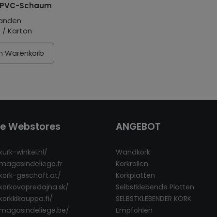
 PVC-Schaum
anden
 / Karton
en Warenkorb
re Webstores
ANGEBOT
kurk-winkel.nl/
Wandkork
/magasindeliege.fr
Korkrollen
/kork-geschaft.at/
Korkplatten
/korkovapredajna.sk/
Selbstklebende Platten
korkkikauppa.fi/
SELBSTKLEBENDER KORK
/magasindeliege.be/
Empfohlen