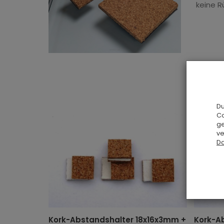
keine R
Du
Co
ge
ve
Da
Kork-Abstandshalter 18x16x3mm +
Kork-A