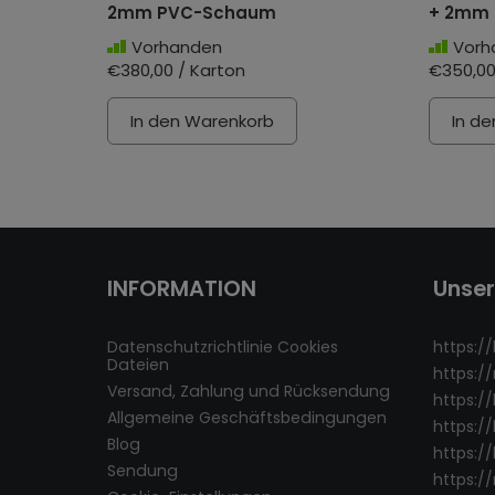
2mm PVC-Schaum
+ 2mm
Vorhanden
Vorh
€380,00 / Karton
€350,00
In den Warenkorb
In d
INFORMATION
Unse
Datenschutzrichtlinie Cookies
https://
Dateien
https:/
Versand, Zahlung und Rücksendung
https:/
Allgemeine Geschäftsbedingungen
https:/
Blog
https://
Sendung
https:/