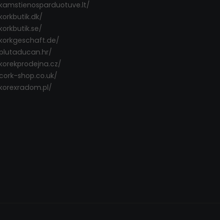
/kamstienosparduotuve.lt/
korkbutik.dk/
korkbutik.se/
/korkgeschaft.de/
/plutaducan.hr/
/korekprodejna.cz/
/cork-shop.co.uk/
/korexradom.pl/