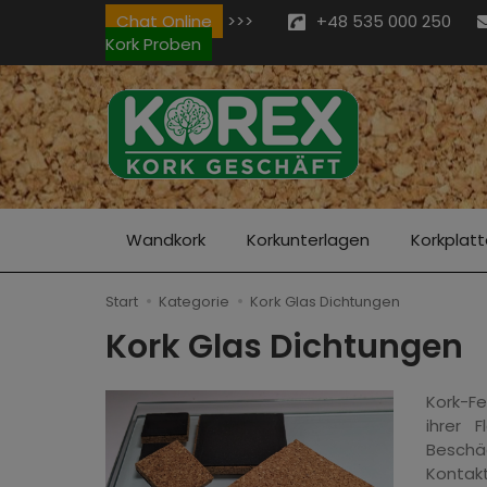
Chat Online
>>>
+48 535 000 250
Kork Proben
Wandkork
Korkunterlagen
Korkplat
Start
Kategorie
Kork Glas Dichtungen
Kork Glas Dichtungen
Kork-F
ihrer 
Beschäd
Kontakt