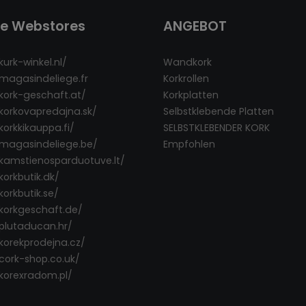
re Webstores
ANGEBOT
kurk-winkel.nl/
Wandkork
/magasindeliege.fr
Korkrollen
/kork-geschaft.at/
Korkplatten
/korkovapredajna.sk/
Selbstklebende Platten
korkkikauppa.fi/
SELBSTKLEBENDER KORK
/magasindeliege.be/
Empfohlen
/kamstienosparduotuve.lt/
korkbutik.dk/
korkbutik.se/
/korkgeschaft.de/
/plutaducan.hr/
/korekprodejna.cz/
/cork-shop.co.uk/
/korexradom.pl/