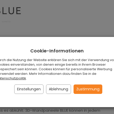
Cookie-Informationen
rch die Nutzung der Website erklären Sie sich mit der Verwendung vo
okies einverstanden, von denen einige bereits in Ihrem Browser
speichert sein können. Cookies können für personalisierte Werbung
rwendet werden. Mehr Informationen dazu finden Sie in de
tenschutzpolitik
.
Einstellungen
Ablehnung
Zustimmung
le
, die eine wundervolle und moderne Dekoration für
Büro, Restaurant oder Wohnzimmer verwenden. Sie
ss es abkühlt. 3D-Wandpaneele BLUE können in jedem