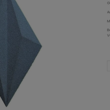
G
A
M
B
V