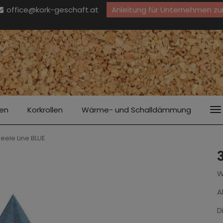
office@kork-geschaft.at
Anleitung für Unternehmen zu
ten
Korkrollen
Wärme- und Schalldämmung
ele Line BLUE
W
A
D