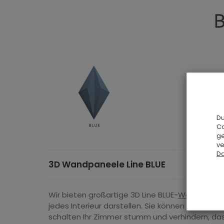
Du
Co
ge
ve
Da
3D Wandpaneele Line BLUE
Wir bieten großartige 3D Line BLUE-
Wandpanee
jedes Interieur darstellen. Sie können sie im 
schalten Ihr Zimmer stumm und verhindern, da