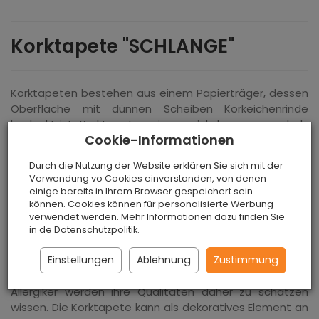
Korktapete "SCHLANGE"
Korktapeten bestehen aus einem Papierträger, dessen
Oberfläche mit dünnen Scheiben Korkeichenrinde
bedeckt ist. Korktapeten eignen sich hervorragend als
Cookie-Informationen
Innendekoration, da sie eine warme Atmosphäre in den
Innenraum bringen. Sie begeistern mit einer Vielzahl von
Durch die Nutzung der Website erklären Sie sich mit der
Mustern, Farben und Texturen. Die Muster der
Verwendung vo Cookies einverstanden, von denen
Korktapeten sind von den neuesten Modetrends
einige bereits in Ihrem Browser gespeichert sein
inspiriert. Sie fühlen sich angenehm an, sind warm und
können. Cookies können für personalisierte Werbung
verwendet werden. Mehr Informationen dazu finden Sie
sorgen für eine optimale Temperatur und ein günstiges
in de
Datenschutzpolitik
.
Mikroklima in den Innenräumen.
Einstellungen
Ablehnung
Zustimmung
Korktapeten sind ebenfalls wohngesund,
feuchtigkeitsbeständig und ziehen keinen Staub an.
Allergiker werden ihre Qualitäten daher zu schätzen
wissen. Die Korktapete kann als dekoratives Element an