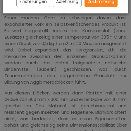
Einstellungen
Ablehnung
Zustimmung
Wenn Sie unseren expandierten Kork verwenden,
müssen Sie sich keine Sorgen um die Ausbreitung von
Feuer machen. Ganz zu schweigen davon, dass
expandierter Kork ein selbstverlöschendes Produkt ist.
Es wird hergestellt, indem das Korkgranulat (ohne
Zusätze) gleichzeitig einer Temperatur von 335 ° C und
einem Druck von 0,5 kg / cm2 für 20 Minuten ausgesetzt
wird. Dabei expandiert das Korkgranulat, d.h. die
Freiräume zwischen den einzelnen Granulatkörnern
werden durch das dabei freigesetzte natürliche
Bindemittel (Suberin) geschlossen, was durch
Zusammenfügen des aufgeblähten Granulats zur
Bildung von Agglomeratblöcken führt.
Aus diesen Blöcken werden dann Platten mit einer
Größe von 600 mm x 300 mm und einer Dicke von 10 mm
geschnitten Das Material ist geruchsneutral und
resistent gegen Insekten und Nagetiere. Blähkork altert
nicht, was bedeutet, dass er seine Eigenschaften
behält und gleichzeitig seine Dimensionsstabilität über