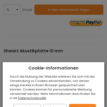
Stück
in den Warenkorb legen
Shwarz Akustikplatte 10 mm
Die
schwarz Akustikplatte 10 mm
wird sehr oft als
Cookie-Informationen
Dämm- und Dekorationsmaterial verwendet. Es ist eine
Alternative zu Styropor und Mineralwolle. Unser Kork ist
Durch die Nutzung der Website erklären Sie sich mit der
völlig naturbelassen, da das Produkt aus
Verwendung vo Cookies einverstanden, von denen
einige bereits in Ihrem Browser gespeichert sein
Korkeichenrinde hergestellt wird. Das Produkt ist 100%
können. Cookies können für personalisierte Werbung
natürlich, ungiftig, pilzresistent und langlebig. Es verliert
verwendet werden. Mehr Informationen dazu finden Sie
seine charakteristischen Eigenschaften auch nach
in de
Datenschutzpolitik
.
vielen Jahren des Gebrauchs nicht.