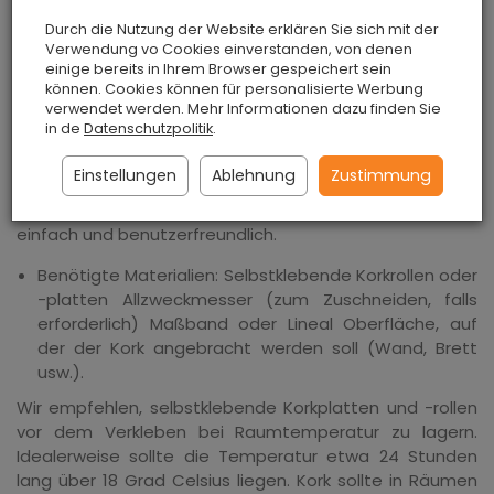
für eine Vielzahl von Anwendungen.
Selbstklebender
Durch die Nutzung der Website erklären Sie sich mit der
Kork ist eine der praktischsten Lösungen, die auf viele
Verwendung vo Cookies einverstanden, von denen
verschiedene Arten verwendet werden kann.
einige bereits in Ihrem Browser gespeichert sein
können. Cookies können für personalisierte Werbung
verwendet werden. Mehr Informationen dazu finden Sie
in de
Datenschutzpolitik
.
Anbringen von Kork
Einstellungen
Ablehnung
Zustimmung
Das Anbringen von selbstklebendem Kork ist relativ
einfach und benutzerfreundlich.
Benötigte Materialien: Selbstklebende Korkrollen oder
-platten Allzweckmesser (zum Zuschneiden, falls
erforderlich) Maßband oder Lineal Oberfläche, auf
der der Kork angebracht werden soll (Wand, Brett
usw.).
Wir empfehlen, selbstklebende Korkplatten und -rollen
vor dem Verkleben bei Raumtemperatur zu lagern.
Idealerweise sollte die Temperatur etwa 24 Stunden
lang über 18 Grad Celsius liegen. Kork sollte in Räumen