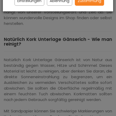
können personalisierte Kork Untersetzer ein perfektes
Einstellungen
Ablehnung
Zustimmung
Geschenk für Weihnachten oder Geburtstag sein.
Es
hängt von unserer Vorstellungskraft und Zeit ab.
Sie
können wundervolle Designs im Shop finden oder selbst
herstellen.
Natürlich Kork Unterlage Gänserich - Wie man
reinigt?
Natürlich Kork Unterlage Gänserich ist von Natur aus
beständig gegen Wasser, Hitze und Schimmel. Dieses
Material ist leicht zu reinigen, aber denken Sie daran, die
direkte Sonneneinstrahlung zu begrenzen, um ein
Ausbleichen zu vermeiden.
Verschüttetes sollte sofort
abwischen.
Sie sollten die Oberfläche regelmäßig mit
einem feuchten Tuch abwischen.
Korkmatten sollten
nach jedem Gebrauch sorgfältig gereinigt werden.
Mit Sandpapier können Sie schwierige Markierungen von