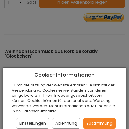
Satz
in den Warenkorb legen
Weihnachtsschmuck aus Kork dekorativ
"Glöckchen"
Schmücken Sie Ihren Weihnachtsbaum dieses Jahr mit
Cookie-Informationen
etwas völlig Neuem. Überraschen Sie Ihre Familie und
Durch die Nutzung der Website erklären Sie sich mit der
nutzen Sie unseren wunderschönen
Verwendung vo Cookies einverstanden, von denen
Weihnachtsschmuck aus Kork. In unserem Sortiment
einige bereits in Ihrem Browser gespeichert sein
finden Sie zahlreiche Designs, die sicher auch diejenigen
können. Cookies können für personalisierte Werbung
ansprechen, die einen Beitrag zum Umweltschutz
verwendet werden. Mehr Informationen dazu finden Sie
leisten wollen. Sie können zumindest einen Teil der
in de
Datenschutzpolitik
.
traditionellen Weihnachtskugeln aus Kunststoff
Einstellungen
Ablehnung
Zustimmung
erfolgreich ersetzen.