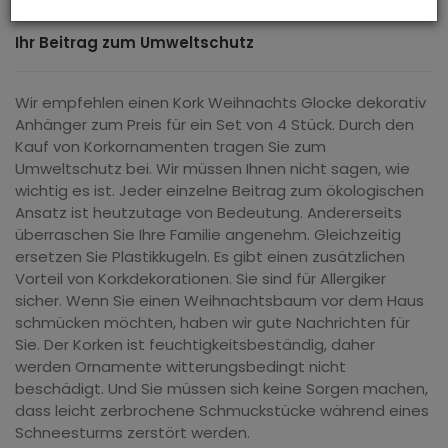
Ihr Beitrag zum Umweltschutz
Wir empfehlen einen Kork Weihnachts Glocke dekorativ
Anhänger zum Preis für ein Set von 4 Stück. Durch den
Kauf von Korkornamenten tragen Sie zum
Umweltschutz bei. Wir müssen Ihnen nicht sagen, wie
wichtig es ist. Jeder einzelne Beitrag zum ökologischen
Ansatz ist heutzutage von Bedeutung. Andererseits
überraschen Sie Ihre Familie angenehm. Gleichzeitig
ersetzen Sie Plastikkugeln. Es gibt einen zusätzlichen
Vorteil von Korkdekorationen. Sie sind für Allergiker
sicher. Wenn Sie einen Weihnachtsbaum vor dem Haus
schmücken möchten, haben wir gute Nachrichten für
Sie. Der Korken ist feuchtigkeitsbeständig, daher
werden Ornamente witterungsbedingt nicht
beschädigt. Und Sie müssen sich keine Sorgen machen,
dass leicht zerbrochene Schmuckstücke während eines
Schneesturms zerstört werden.